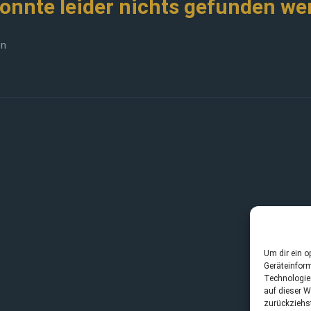
konnte leider nichts gefunden we
en
Um dir ein o
Geräteinfor
Technologie
auf dieser W
zurückziehs