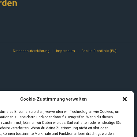
rden
Datenschutzerklärung
Impressum
Cookie-Richtlinie (EU)
Cookie-Zustimmung verwalten
ptimales Erlebnis zu bieten, verwenden wir Technologien wie Cookies, um
mationen zu speichern und/oder darauf zuzugreifen. Wenn du diesen
n zustimmst, können wir Daten wie das Surfverhalten oder eindeutige IDs
ebsite verarbeiten. Wenn du deine Zustimmung nicht erteilst oder
t, können bestimmte Merkmale und Funktionen beeinträchtigt werden.